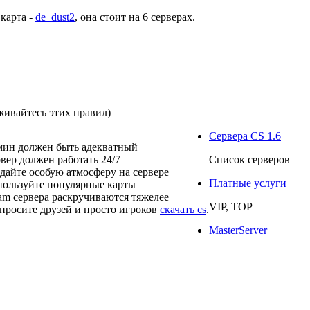
 карта -
de_dust2
, она стоит на
6 серверах
.
живайтесь этих правил)
Сервера CS 1.6
мин должен быть адекватный
рвер должен работать 24/7
Список серверов
здайте особую атмосферу на сервере
Платные услуги
пользуйте популярные карты
eam сервера раскручиваются тяжелее
VIP, TOP
просите друзей и просто игроков
скачать cs
.
MasterServer