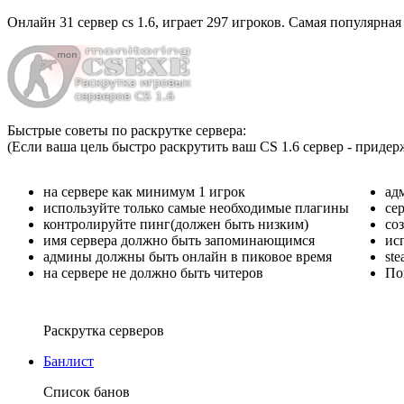
Онлайн
31 сервер cs 1.6
, играет
297 игроков
. Самая популярная
Быстрые советы по раскрутке сервера:
(Если ваша цель быстро раскрутить ваш CS 1.6 сервер - придер
на сервере как минимум 1 игрок
ад
используйте только самые необходимые плагины
се
контролируйте пинг(должен быть низким)
со
имя сервера должно быть запоминающимся
ис
админы должны быть онлайн в пиковое время
st
на сервере не должно быть читеров
По
Раскрутка серверов
Банлист
Список банов