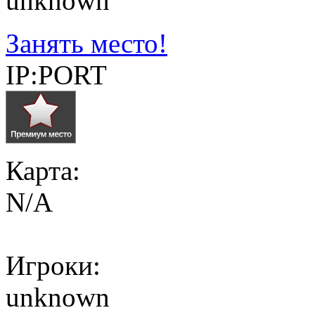
unknown
Занять место!
IP:PORT
Карта:
N/A
Игроки:
unknown