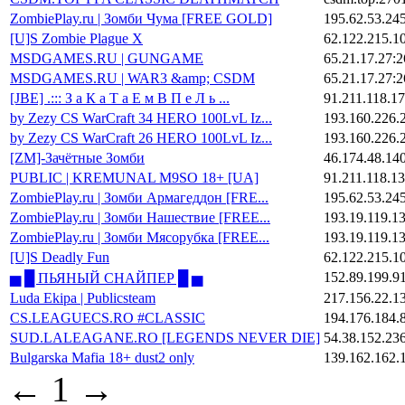
ZombiePlay.ru | Зoмби Чyмa [FREE GOLD]
195.62.53.24
[U]S Zombie Plague X
62.122.215.1
MSDGAMES.RU | GUNGAME
65.21.17.27:
MSDGAMES.RU | WAR3 &amp; CSDM
65.21.17.27:
[JBE] .::: З а К а Т а Е м В П е Л ь ...
91.211.118.1
by Zezy CS WarCraft 34 HERO 100LvL Iz...
193.160.226.
by Zezy CS WarCraft 26 HERO 100LvL Iz...
193.160.226.
[ZM]-Зачётные Зомби
46.174.48.14
PUBLIC | KREMUNAL M9SO 18+ [UA]
91.211.118.1
ZombiePlay.ru | Зoмби Apмaгeддoн [FRE...
195.62.53.24
ZombiePlay.ru | Зoмби Haшecтвиe [FREE...
193.19.119.1
ZombiePlay.ru | Зoмби Mяcopyбкa [FREE...
193.19.119.1
[U]S Deadly Fun
62.122.215.1
152.89.199.9
▅ █ ПЬЯНЫЙ СНАЙПЕР █ ▅
Luda Ekipa | Public
steam
217.156.22.1
CS.LEAGUECS.RO #CLASSIC
194.176.184.
SUD.LALEAGANE.RO [LEGENDS NEVER DIE]
54.38.152.23
Bulgarska Mafia 18+ dust2 only
139.162.162.
←
1
→