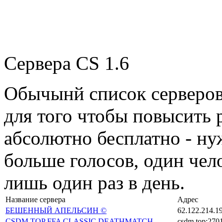
Сервера CS 1.6
Обычынй список серверо
для того чтобы повысить 
абсолютно бесплатно - н
больше голосов, один чел
лишь один раз в день.
Название сервера
Адрес
БЕШЕННЫЙ АПЕЛЬСИН ©
62.122.214.1
CSDM.TOP FFA CLASSIC DEATHMATCH
csdm.top:270