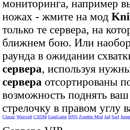
мониторинга, например вы
ножах - жмите на мод
Kni
только те сервера, на кот
ближнем бою. Или наоборо
раунда в ожидании схватк
сервера
, используя нужн
сервера
отсортированы по 
возможность поднять ваш 
стрелочку в правом углу в
Classic
Warcraft
CSDM
GunGame
HNS
Zombie Mod
Jail
Surf
Jum