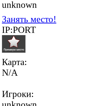
unknown
Занять место!
IP:PORT
Карта:
N/A
Игроки:
unknown