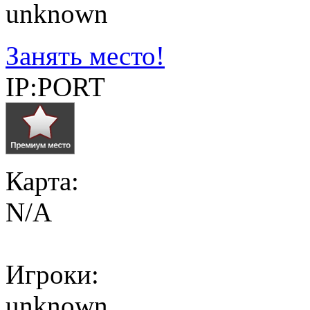
unknown
Занять место!
IP:PORT
Карта:
N/A
Игроки:
unknown