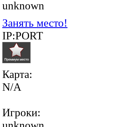
unknown
Занять место!
IP:PORT
Карта:
N/A
Игроки:
unknown