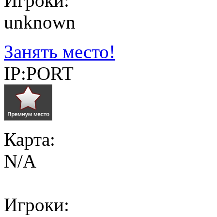
Игроки:
unknown
Занять место!
IP:PORT
Карта:
N/A
Игроки: