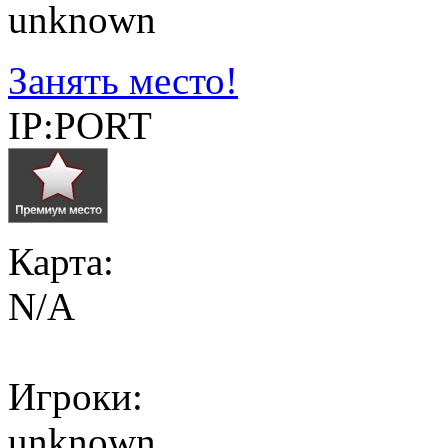
unknown
Занять место!
IP:PORT
Карта:
N/A
Игроки:
unknown