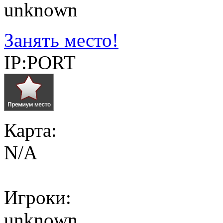
unknown
Занять место!
IP:PORT
Карта:
N/A
Игроки:
unknown