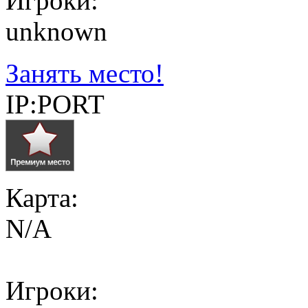
Игроки:
unknown
Занять место!
IP:PORT
Карта:
N/A
Игроки: