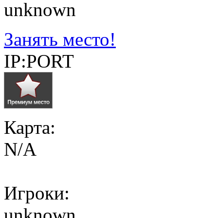
unknown
Занять место!
IP:PORT
Карта:
N/A
Игроки:
unknown