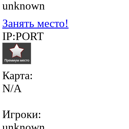
unknown
Занять место!
IP:PORT
Карта:
N/A
Игроки:
unknown