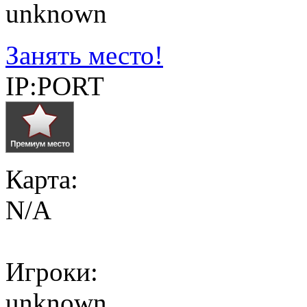
unknown
Занять место!
IP:PORT
Карта:
N/A
Игроки:
unknown