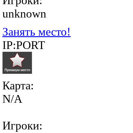
Игроки:
unknown
Занять место!
IP:PORT
Карта:
N/A
Игроки: