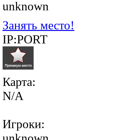
unknown
Занять место!
IP:PORT
Карта:
N/A
Игроки:
unknown