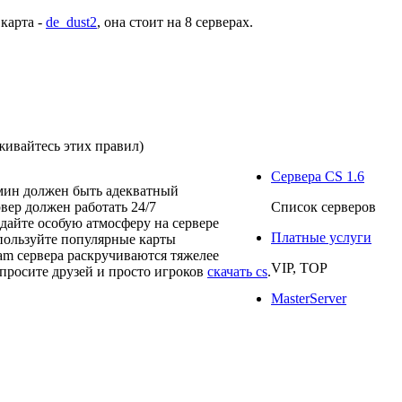
 карта -
de_dust2
, она стоит на
8 серверах
.
живайтесь этих правил)
Сервера CS 1.6
мин должен быть адекватный
рвер должен работать 24/7
Список серверов
здайте особую атмосферу на сервере
Платные услуги
пользуйте популярные карты
eam сервера раскручиваются тяжелее
VIP, TOP
просите друзей и просто игроков
скачать cs
.
MasterServer