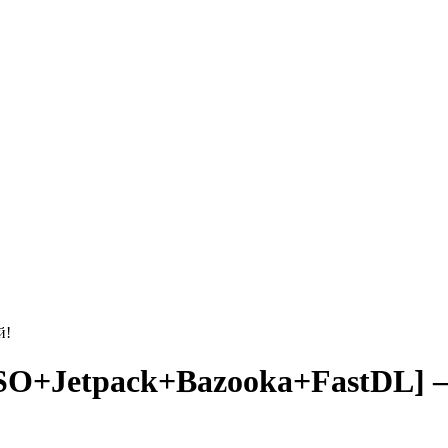
й!
+Jetpack+Bazooka+FastDL] — 