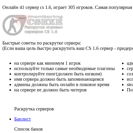
Онлайн
41 сервер cs 1.6
, играет
305 игроков
. Самая популярная
Быстрые советы по раскрутке сервера:
(Если ваша цель быстро раскрутить ваш CS 1.6 сервер - придер
на сервере как минимум 1 игрок
ад
используйте только самые необходимые плагины
се
контролируйте пинг(должен быть низким)
со
имя сервера должно быть запоминающимся
ис
админы должны быть онлайн в пиковое время
st
на сервере не должно быть читеров
По
Раскрутка серверов
Банлист
Список банов