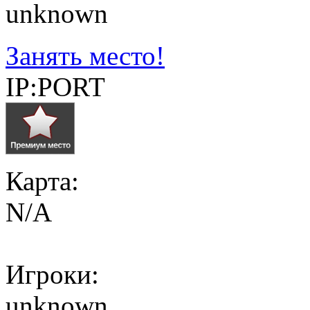
unknown
Занять место!
IP:PORT
Карта:
N/A
Игроки:
unknown