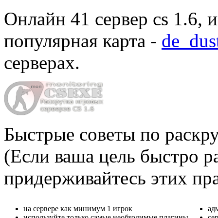
Онлайн
41 сервер cs 1.6
, 
популярная карта -
de_dus
серверах
.
Быстрые советы по раскру
(Если ваша цель быстро ра
придерживайтесь этих пр
на сервере как минимум 1 игрок
ад
используйте только самые необходимые плагины
се