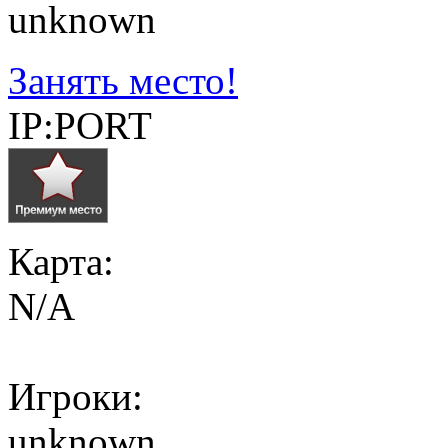
unknown
Занять место!
IP:PORT
Карта:
N/A
Игроки:
unknown