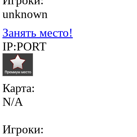
Игроки:
unknown
Занять место!
IP:PORT
Карта:
N/A
Игроки: