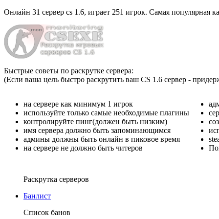
Онлайн
31 сервер cs 1.6
, играет
251 игрок
. Самая популярная к
Быстрые советы по раскрутке сервера:
(Если ваша цель быстро раскрутить ваш CS 1.6 сервер - придер
на сервере как минимум 1 игрок
ад
используйте только самые необходимые плагины
се
контролируйте пинг(должен быть низким)
со
имя сервера должно быть запоминающимся
ис
админы должны быть онлайн в пиковое время
st
на сервере не должно быть читеров
По
Раскрутка серверов
Банлист
Список банов