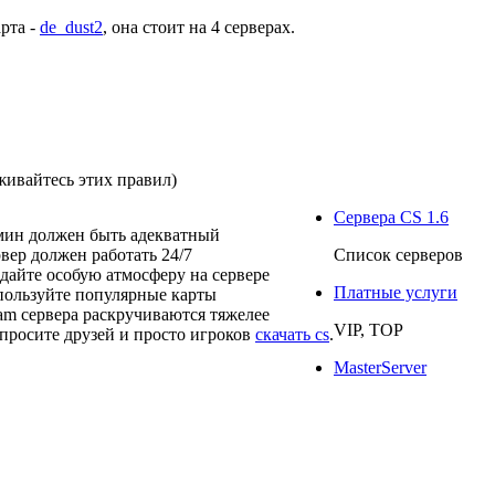
арта -
de_dust2
, она стоит на
4 серверах
.
живайтесь этих правил)
Сервера CS 1.6
мин должен быть адекватный
рвер должен работать 24/7
Список серверов
здайте особую атмосферу на сервере
Платные услуги
пользуйте популярные карты
eam сервера раскручиваются тяжелее
VIP, TOP
просите друзей и просто игроков
скачать cs
.
MasterServer