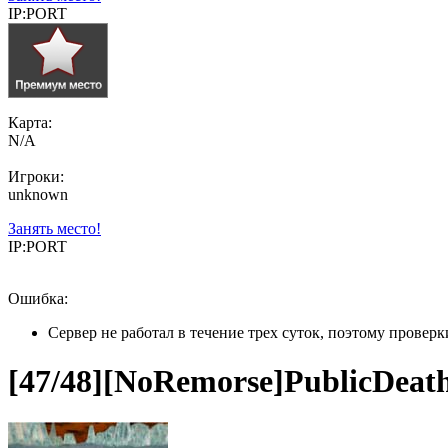
IP:PORT
Карта:
N/A
Игроки:
unknown
Занять место!
IP:PORT
Ошибка:
Сервер не работал в течение трех суток, поэтому провер
[47/48][NoRemorse]PublicDeath