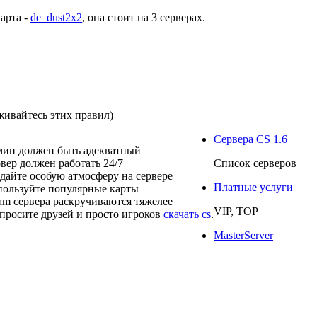
арта -
de_dust2x2
, она стоит на
3 серверах
.
живайтесь этих правил)
Сервера CS 1.6
мин должен быть адекватный
рвер должен работать 24/7
Список серверов
здайте особую атмосферу на сервере
Платные услуги
пользуйте популярные карты
eam сервера раскручиваются тяжелее
VIP, TOP
просите друзей и просто игроков
скачать cs
.
MasterServer