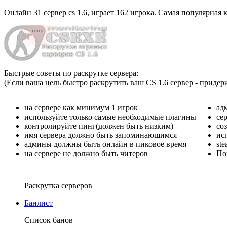
Онлайн
31 сервер cs 1.6
, играет
162 игрока
. Самая популярная к
Быстрые советы по раскрутке сервера:
(Если ваша цель быстро раскрутить ваш CS 1.6 сервер - придер
на сервере как минимум 1 игрок
ад
используйте только самые необходимые плагины
се
контролируйте пинг(должен быть низким)
со
имя сервера должно быть запоминающимся
ис
админы должны быть онлайн в пиковое время
st
на сервере не должно быть читеров
По
Раскрутка серверов
Банлист
Список банов