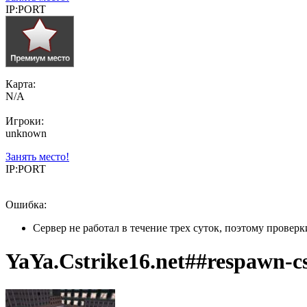
IP:PORT
Карта:
N/A
Игроки:
unknown
Занять место!
IP:PORT
Ошибка:
Сервер не работал в течение трех суток, поэтому провер
YaYa.Cstrike16.net##respawn-c