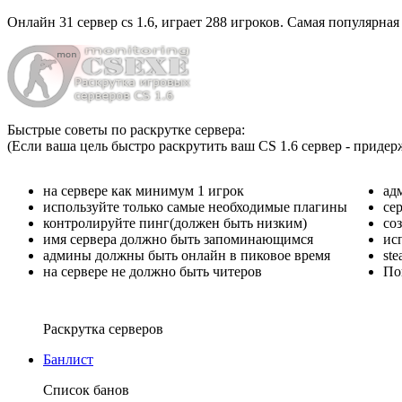
Онлайн
31 сервер cs 1.6
, играет
288 игроков
. Самая популярная
Быстрые советы по раскрутке сервера:
(Если ваша цель быстро раскрутить ваш CS 1.6 сервер - придер
на сервере как минимум 1 игрок
ад
используйте только самые необходимые плагины
се
контролируйте пинг(должен быть низким)
со
имя сервера должно быть запоминающимся
ис
админы должны быть онлайн в пиковое время
st
на сервере не должно быть читеров
По
Раскрутка серверов
Банлист
Список банов