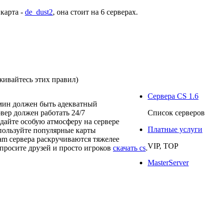
 карта -
de_dust2
, она стоит на
6 серверах
.
живайтесь этих правил)
Сервера CS 1.6
мин должен быть адекватный
рвер должен работать 24/7
Список серверов
здайте особую атмосферу на сервере
Платные услуги
пользуйте популярные карты
eam сервера раскручиваются тяжелее
VIP, TOP
просите друзей и просто игроков
скачать cs
.
MasterServer