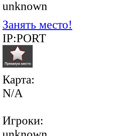
unknown
Занять место!
IP:PORT
Карта:
N/A
Игроки:
unknown