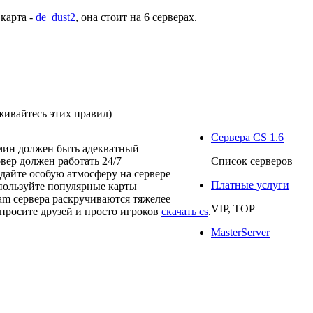
 карта -
de_dust2
, она стоит на
6 серверах
.
живайтесь этих правил)
Сервера CS 1.6
мин должен быть адекватный
рвер должен работать 24/7
Список серверов
здайте особую атмосферу на сервере
Платные услуги
пользуйте популярные карты
eam сервера раскручиваются тяжелее
VIP, TOP
просите друзей и просто игроков
скачать cs
.
MasterServer