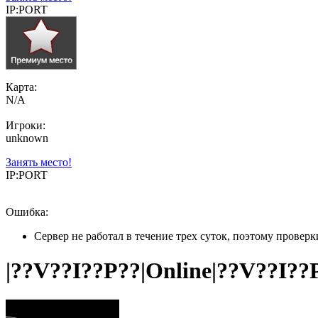
IP:PORT
Карта:
N/A
Игроки:
unknown
Занять место!
IP:PORT
Ошибка:
Сервер не работал в течение трех суток, поэтому провер
|??V??I??P??|Online|??V??I??P