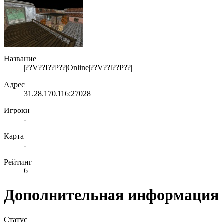
Название
|??V??I??P??|Online|??V??I??P??|
Адрес
31.28.170.116:27028
Игроки
-
Карта
-
Рейтинг
6
Дополнительная информация
Статус