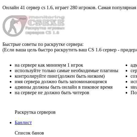
Онлайн
41 сервер cs 1.6
, играет
280 игроков
. Самая популярная
Быстрые советы по раскрутке сервера:
(Если ваша цель быстро раскрутить ваш CS 1.6 сервер - придер
на сервере как минимум 1 игрок
ад
используйте только самые необходимые плагины
се
контролируйте пинг(должен быть низким)
со
имя сервера должно быть запоминающимся
ис
админы должны быть онлайн в пиковое время
st
на сервере не должно быть читеров
По
Раскрутка серверов
Банлист
Список банов