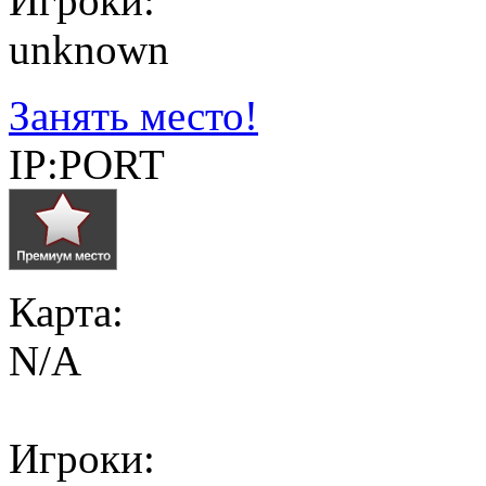
Игроки:
unknown
Занять место!
IP:PORT
Карта:
N/A
Игроки: