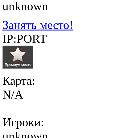
unknown
Занять место!
IP:PORT
Карта:
N/A
Игроки:
unknown