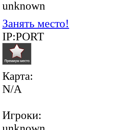
unknown
Занять место!
IP:PORT
Карта:
N/A
Игроки:
unknown