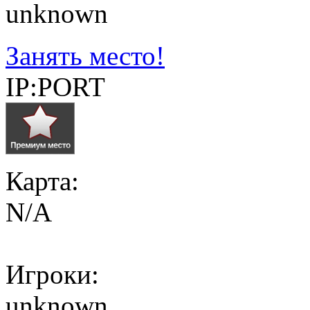
unknown
Занять место!
IP:PORT
Карта:
N/A
Игроки:
unknown