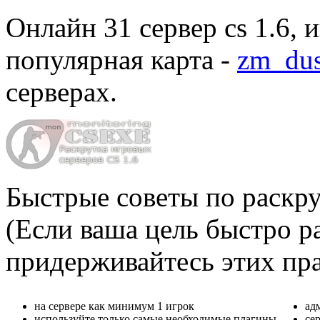
Онлайн
31 сервер cs 1.6
, 
популярная карта -
zm_dus
серверах
.
Быстрые советы по раскру
(Если ваша цель быстро ра
придерживайтесь этих пр
на сервере как минимум 1 игрок
ад
используйте только самые необходимые плагины
се