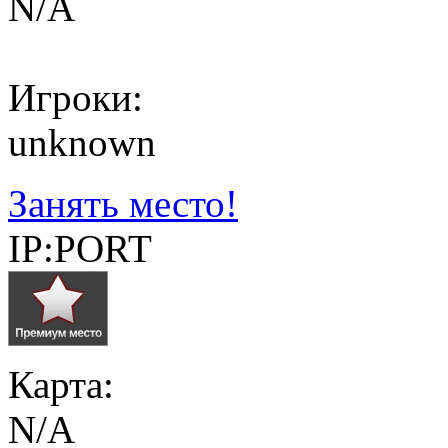
N/A
Игроки:
unknown
Занять место!
IP:PORT
Карта:
N/A