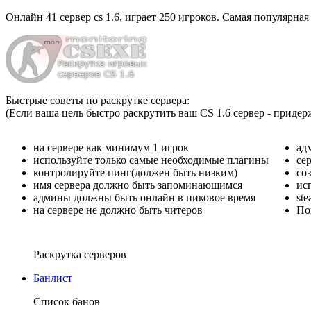
Онлайн
41 сервер cs 1.6
, играет
250 игроков
. Самая популярная
Быстрые советы по раскрутке сервера:
(Если ваша цель быстро раскрутить ваш CS 1.6 сервер - придер
на сервере как минимум 1 игрок
ад
используйте только самые необходимые плагины
се
контролируйте пинг(должен быть низким)
со
имя сервера должно быть запоминающимся
ис
админы должны быть онлайн в пиковое время
st
на сервере не должно быть читеров
По
Раскрутка серверов
Банлист
Список банов