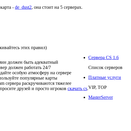
 карта -
de_dust2
, она стоит на
5 серверах
.
живайтесь этих правил)
Сервера CS 1.6
мин должен быть адекватный
рвер должен работать 24/7
Список серверов
здайте особую атмосферу на сервере
Платные услуги
пользуйте популярные карты
eam сервера раскручиваются тяжелее
VIP, TOP
просите друзей и просто игроков
скачать cs
.
MasterServer