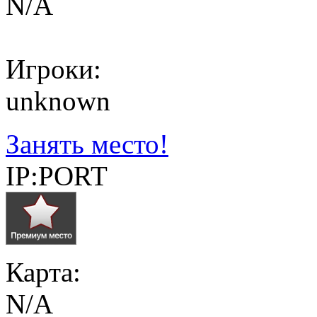
N/A
Игроки:
unknown
Занять место!
IP:PORT
Карта:
N/A