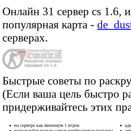
Онлайн
31 сервер cs 1.6
, 
популярная карта -
de_dus
серверах
.
Быстрые советы по раскру
(Если ваша цель быстро ра
придерживайтесь этих пр
на сервере как минимум 1 игрок
ад
используйте только самые необходимые плагины
се