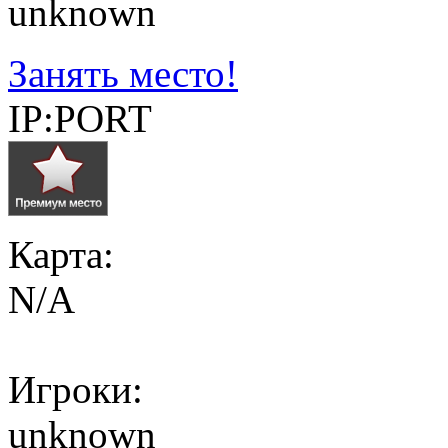
unknown
Занять место!
IP:PORT
Карта:
N/A
Игроки:
unknown