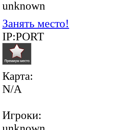
unknown
Занять место!
IP:PORT
Карта:
N/A
Игроки:
unknown