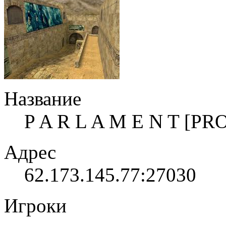
Название
P A R L A M E N T [P
Адрес
62.173.145.77:27030
Игроки