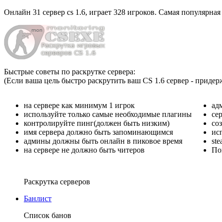
Онлайн
31 сервер cs 1.6
, играет
328 игроков
. Самая популярная
Быстрые советы по раскрутке сервера:
(Если ваша цель быстро раскрутить ваш CS 1.6 сервер - придер
на сервере как минимум 1 игрок
ад
используйте только самые необходимые плагины
се
контролируйте пинг(должен быть низким)
со
имя сервера должно быть запоминающимся
ис
админы должны быть онлайн в пиковое время
st
на сервере не должно быть читеров
По
Раскрутка серверов
Банлист
Список банов