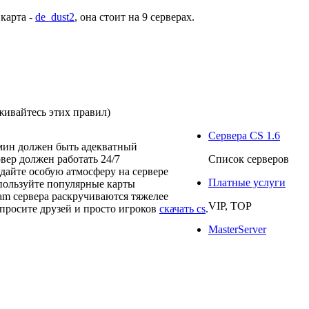
 карта -
de_dust2
, она стоит на
9 серверах
.
живайтесь этих правил)
Сервера CS 1.6
мин должен быть адекватный
рвер должен работать 24/7
Список серверов
здайте особую атмосферу на сервере
Платные услуги
пользуйте популярные карты
eam сервера раскручиваются тяжелее
VIP, TOP
просите друзей и просто игроков
скачать cs
.
MasterServer