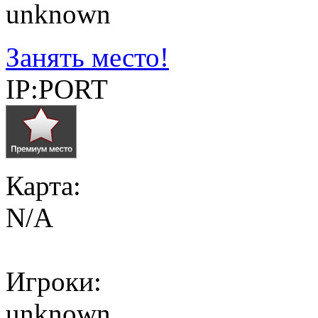
unknown
Занять место!
IP:PORT
Карта:
N/A
Игроки:
unknown