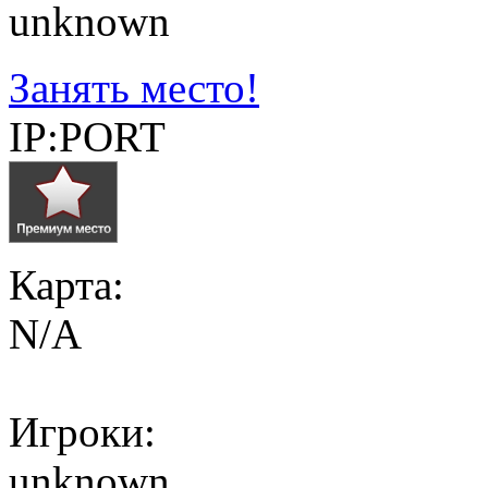
unknown
Занять место!
IP:PORT
Карта:
N/A
Игроки:
unknown