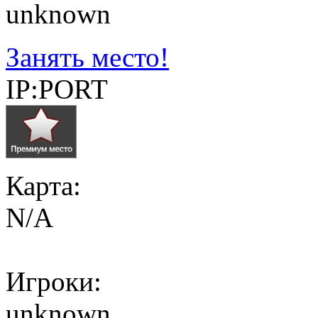
unknown
Занять место!
IP:PORT
Карта:
N/A
Игроки:
unknown