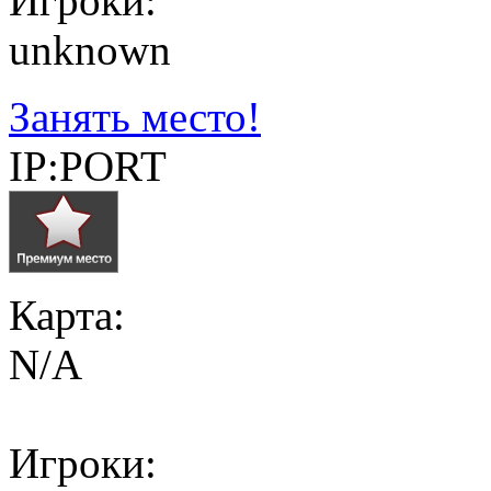
Игроки:
unknown
Занять место!
IP:PORT
Карта:
N/A
Игроки: