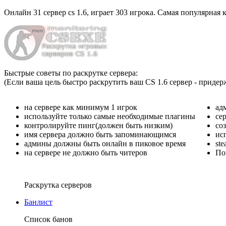
Онлайн
31 сервер cs 1.6
, играет
303 игрока
. Самая популярная к
Быстрые советы по раскрутке сервера:
(Если ваша цель быстро раскрутить ваш CS 1.6 сервер - придер
на сервере как минимум 1 игрок
ад
используйте только самые необходимые плагины
се
контролируйте пинг(должен быть низким)
со
имя сервера должно быть запоминающимся
ис
админы должны быть онлайн в пиковое время
st
на сервере не должно быть читеров
По
Раскрутка серверов
Банлист
Список банов