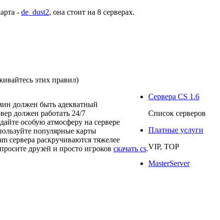
арта -
de_dust2
, она стоит на
8 серверах
.
живайтесь этих правил)
Сервера CS 1.6
мин должен быть адекватный
рвер должен работать 24/7
Список серверов
здайте особую атмосферу на сервере
Платные услуги
пользуйте популярные карты
eam сервера раскручиваются тяжелее
VIP, TOP
просите друзей и просто игроков
скачать cs
.
MasterServer