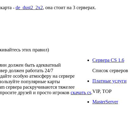
 карта -
de_dust2_2x2
, она стоит на
3 серверах
.
живайтесь этих правил)
Сервера CS 1.6
мин должен быть адекватный
рвер должен работать 24/7
Список серверов
здайте особую атмосферу на сервере
Платные услуги
пользуйте популярные карты
eam сервера раскручиваются тяжелее
VIP, TOP
просите друзей и просто игроков
скачать cs
.
MasterServer