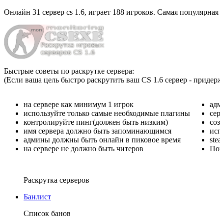
Онлайн
31 сервер cs 1.6
, играет
188 игроков
. Самая популярная
Быстрые советы по раскрутке сервера:
(Если ваша цель быстро раскрутить ваш CS 1.6 сервер - придер
на сервере как минимум 1 игрок
ад
используйте только самые необходимые плагины
се
контролируйте пинг(должен быть низким)
со
имя сервера должно быть запоминающимся
ис
админы должны быть онлайн в пиковое время
st
на сервере не должно быть читеров
По
Раскрутка серверов
Банлист
Список банов