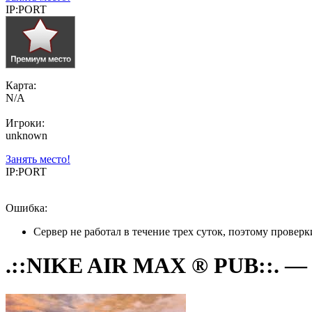
IP:PORT
Карта:
N/A
Игроки:
unknown
Занять место!
IP:PORT
Ошибка:
Сервер не работал в течение трех суток, поэтому провер
.::NIKE AIR MAX ® PUB::. — C