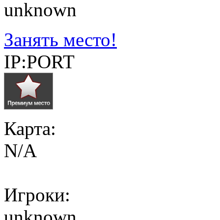
unknown
Занять место!
IP:PORT
Карта:
N/A
Игроки:
unknown