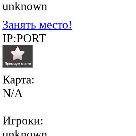
unknown
Занять место!
IP:PORT
Карта:
N/A
Игроки:
unknown