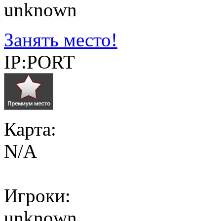
unknown
Занять место!
IP:PORT
Карта:
N/A
Игроки:
unknown