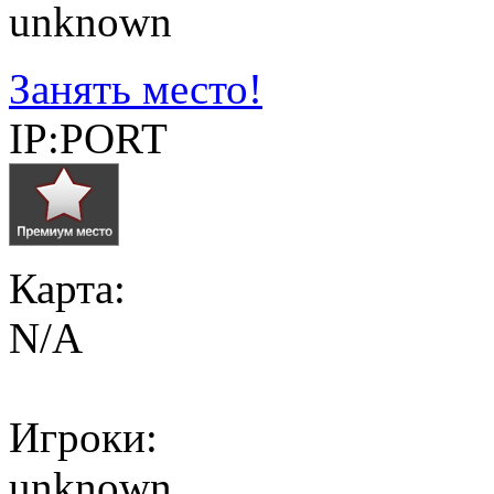
unknown
Занять место!
IP:PORT
Карта:
N/A
Игроки:
unknown