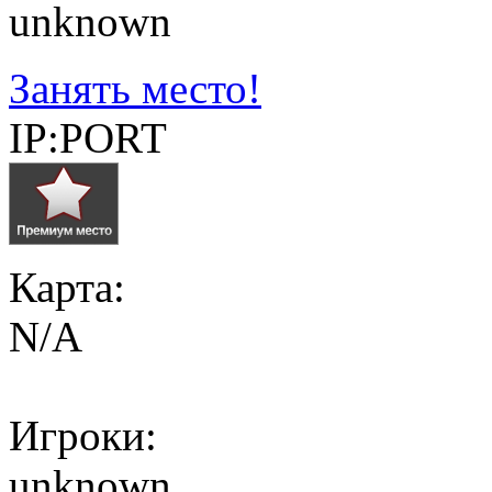
unknown
Занять место!
IP:PORT
Карта:
N/A
Игроки:
unknown