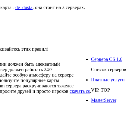
 карта -
de_dust2
, она стоит на
3 серверах
.
живайтесь этих правил)
Сервера CS 1.6
мин должен быть адекватный
рвер должен работать 24/7
Список серверов
здайте особую атмосферу на сервере
Платные услуги
пользуйте популярные карты
eam сервера раскручиваются тяжелее
VIP, TOP
просите друзей и просто игроков
скачать cs
.
MasterServer