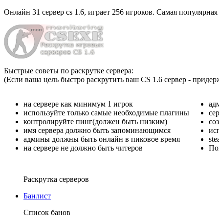
Онлайн
31 сервер cs 1.6
, играет
256 игроков
. Самая популярная
Быстрые советы по раскрутке сервера:
(Если ваша цель быстро раскрутить ваш CS 1.6 сервер - придер
на сервере как минимум 1 игрок
ад
используйте только самые необходимые плагины
се
контролируйте пинг(должен быть низким)
со
имя сервера должно быть запоминающимся
ис
админы должны быть онлайн в пиковое время
st
на сервере не должно быть читеров
По
Раскрутка серверов
Банлист
Список банов