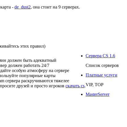
 карта -
de_dust2
, она стоит на
9 серверах
.
живайтесь этих правил)
Сервера CS 1.6
мин должен быть адекватный
рвер должен работать 24/7
Список серверов
здайте особую атмосферу на сервере
Платные услуги
пользуйте популярные карты
eam сервера раскручиваются тяжелее
VIP, TOP
просите друзей и просто игроков
скачать cs
.
MasterServer