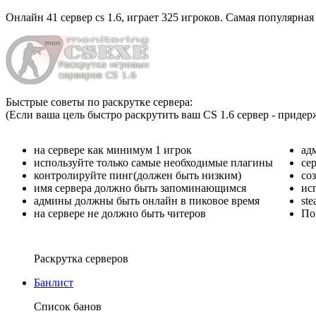
Онлайн
41 сервер cs 1.6
, играет
325 игроков
. Самая популярная
Быстрые советы по раскрутке сервера:
(Если ваша цель быстро раскрутить ваш CS 1.6 сервер - придер
на сервере как минимум 1 игрок
ад
используйте только самые необходимые плагины
се
контролируйте пинг(должен быть низким)
со
имя сервера должно быть запоминающимся
ис
админы должны быть онлайн в пиковое время
st
на сервере не должно быть читеров
По
Раскрутка серверов
Банлист
Список банов